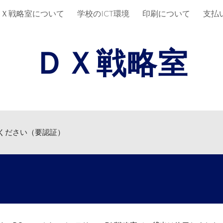
ＤＸ戦略室について
学校のICT環境
印刷について
支払
ip to main content
Skip to navigat
ＤＸ戦略室
ください（要認証）