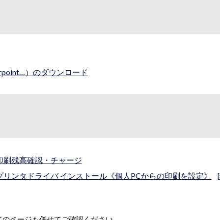
owerpoint…）のダウンロード
印刷残高確認・チャージ
プリンタドライバ インストール《個人PCからの印刷を設定》
[
て
のページも併せてご確認くだ
さい